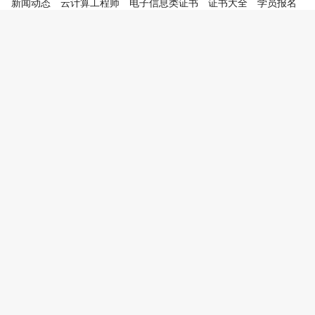
新闻动态
云计算工程师
电子信息类证书
证书大全
学员报名
合作加盟
联系我们
地址：南京市新街口中山东路9号 邮箱：china@zgks.net
云计算工
程师考试网
.
江苏英才教育信息咨询有限公司.
苏ICP备19036401号-49
苏公网
安备32010202010892号
英才技能鉴定
职业技能等级
少儿考级网
少儿考级官微